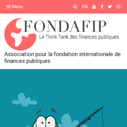
×
Menu
EN
ACCUEIL
PRÉSENTATION
Association pour la fondation internationale de
ÉVÉNEMENTS
finances publiques
FORMATIONS
MÉDIATHÈQUE
REVUE FRANÇAISE DE
FINANCES PUBLIQUES