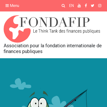
×
Menu
EN
ACCUEIL
PRÉSENTATION
Association pour la fondation internationale de
ÉVÉNEMENTS
finances publiques
FORMATIONS
MÉDIATHÈQUE
REVUE FRANÇAISE DE
FINANCES PUBLIQUES